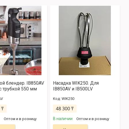
й блендер. IB850AV
Насадка WIK250. Для
 с трубкой 550 мм
IB850AV и IB500LV
AV
WIK250
 ₸
48 300 ₸
В наличии
Оптом и в розницу
Оптом и в розницу