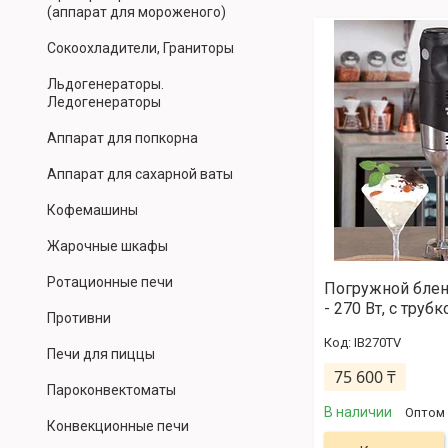
(аппарат для мороженого)
Сокоохладители, Граниторы
Льдогенераторы.
Ледогенераторы
Аппарат для попкорна
Аппарат для сахарной ваты
Кофемашины
Жарочные шкафы
Ротационные печи
Погружной блен
- 270 Вт, с труб
Противни
IB270TV
Печи для пиццы
75 600 ₸
Пароконвектоматы
В наличии
Оптом 
Конвекционные печи