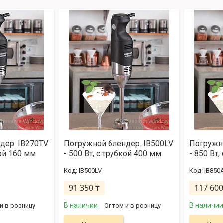
дер. IB270TV
Погружной блендер. IB500LV
Погружно
кой 160 мм
- 500 Вт, с трубкой 400 мм
- 850 Вт,
IB500LV
IB850
91 350 ₸
117 600
В наличии
В наличии
и в розницу
Оптом и в розницу