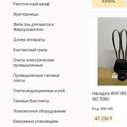
Купить
Расстоечный шкаф
Фритюрницы
Фильтры для масла и
Жироуловители
Донер аппараты
Контактный гриль
Плиты электрические
промышленные
Промышленные газовые
плиты
Плиты индукционные и wok
Насадка WIK185
IB270AV
Газовые Вок плиты
WIK185
Упаковочное оборудование
47 250 ₸
Вакуумные упаковщики