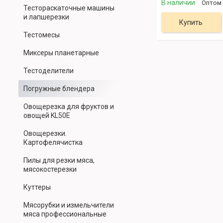
В наличии
Оптом 
Тестораскаточные машины
и лапшерезки
Купить
Тестомесы
Миксеры планетарные
Тестоделители
Погружные блендера
Овощерезка для фруктов и
овощей KL50E
Овощерезки.
Картофелячистка
Пилы для резки мяса,
мясокостерезки
Куттеры
Мясорубки и измельчители
мяса профессиональные