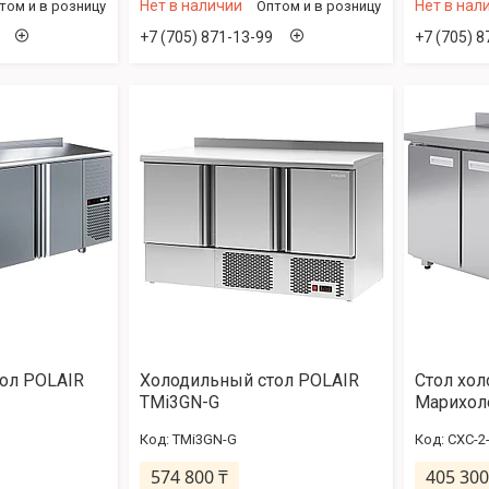
Нет в наличии
Нет в нал
том и в розницу
Оптом и в розницу
+7 (705) 871-13-99
+7 (705) 8
ол POLAIR
Холодильный стол POLAIR
Стол хо
TMi3GN-G
Марихол
TMi3GN-G
СХС-2
574 800 ₸
405 300