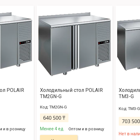
ол POLAIR
Холодильный стол POLAIR
Холодил
TM2GN-G
TM3-G
TM2GN-G
TM3-G
640 500 ₸
703 500
Менее 4 ед.
м и в розницу
Оптом и в розницу
Нет в нал