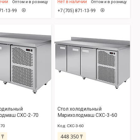
ичии
Нет в наличии
Оптом и в розницу
Оптом и в розницу
71-13-99
+7 (705) 871-13-99
лодильный
Стол холодильный
одмаш СХС-2-70
Марихолодмаш СХС-3-60
-70
СХС-3-60
 ₸
448 350 ₸