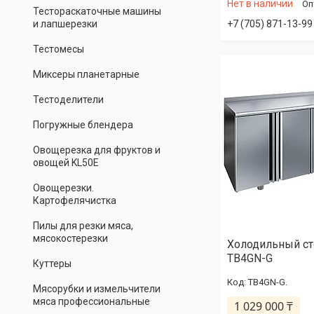
Нет в наличии
Оп
Тестораскаточные машины
и лапшерезки
+7 (705) 871-13-99
Тестомесы
Миксеры планетарные
Тестоделители
Погружные блендера
Овощерезка для фруктов и
овощей KL50E
Овощерезки.
Картофелячистка
Пилы для резки мяса,
мясокостерезки
Холодильный ст
TB4GN-G
Куттеры
TB4GN-G.
Мясорубки и измельчители
мяса профессиональные
1 029 000 ₸