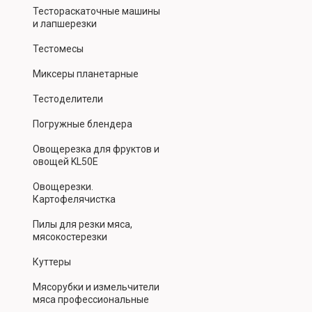
Тестораскаточные машины
и лапшерезки
Тестомесы
Миксеры планетарные
Тестоделители
Погружные блендера
Овощерезка для фруктов и
овощей KL50E
Овощерезки.
Картофелячистка
Пилы для резки мяса,
мясокостерезки
Куттеры
Мясорубки и измельчители
мяса профессиональные