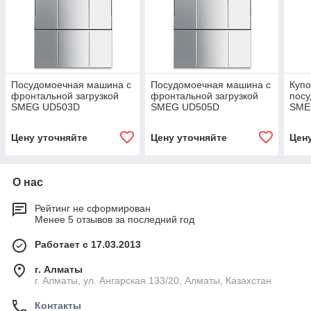
Посудомоечная машина с
Посудомоечная машина с
Куп
фронтальной загрузкой
фронтальной загрузкой
пос
SMEG UD503D
SMEG UD505D
SME
Цену уточняйте
Цену уточняйте
Цен
О нас
Рейтинг не сформирован
Менее 5 отзывов за последний год
Работает с 17.03.2013
г. Алматы
г. Алматы, ул. Ангарская 133/20, Алматы, Казахстан
Контакты