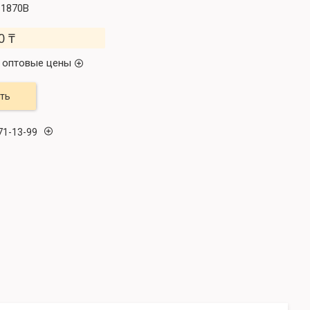
-1870B
0 ₸
 оптовые цены
ть
71-13-99