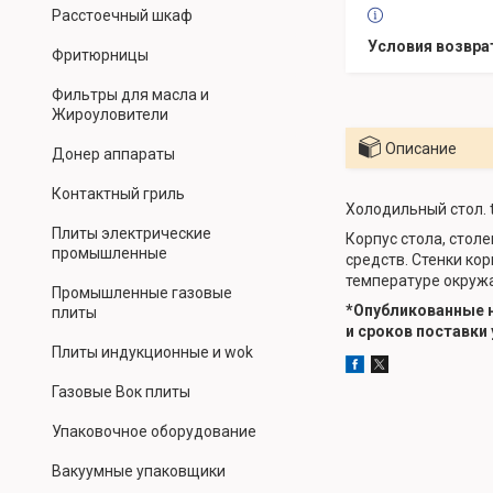
Расстоечный шкаф
Фритюрницы
Фильтры для масла и
Жироуловители
Описание
Донер аппараты
Контактный гриль
Холодильный стол. t
Плиты электрические
Корпус стола, стол
промышленные
средств. Стенки ко
температуре окруж
Промышленные газовые
*Опубликованные н
плиты
и сроков поставки
Плиты индукционные и wok
Газовые Вок плиты
Упаковочное оборудование
Вакуумные упаковщики