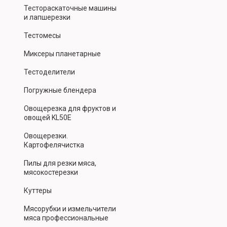
Тестораскаточные машины
и лапшерезки
Тестомесы
Миксеры планетарные
Тестоделители
Погружные блендера
Овощерезка для фруктов и
овощей KL50E
Овощерезки.
Картофелячистка
Пилы для резки мяса,
мясокостерезки
Куттеры
Мясорубки и измельчители
мяса профессиональные