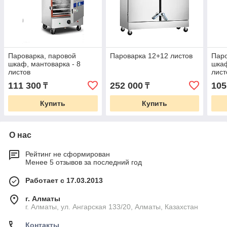
Пароварка, паровой
Пароварка 12+12 листов
Паро
шкаф, мантоварка - 8
шкаф
листов
лист
111 300
252 000
105
₸
₸
Купить
Купить
О нас
Рейтинг не сформирован
Менее 5 отзывов за последний год
Работает с 17.03.2013
г. Алматы
г. Алматы, ул. Ангарская 133/20, Алматы, Казахстан
Контакты