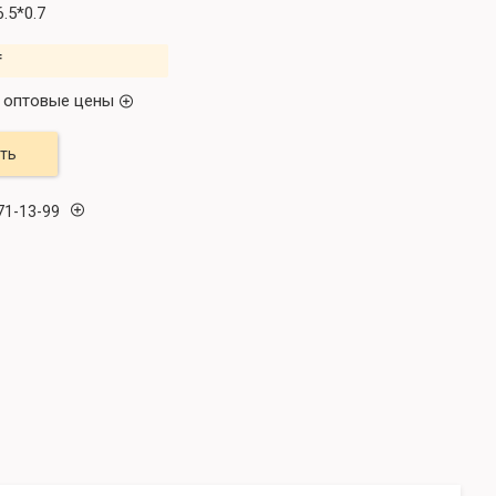
6.5*0.7
₸
 оптовые цены
ть
71-13-99