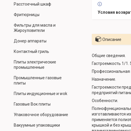
Расстоечный шкаф
Фритюрницы
Фильтры для масла и
Жироуловители
Описание
Донер аппараты
Контактный гриль
Общие сведения.
Плиты электрические
Гастроемкость 1/1. 
промышленные
Профессиональная г
Промышленные газовые
Назначение.
плиты
Гастроемкости пред
предприятий питани
Плиты индукционные и wok
Особенности.
Газовые Вок плиты
Полнофункциональны
изготавливаются из
Упаковочное оборудование
применяется полиэт
Вакуумные упаковщики
крышкой и без кры
взаимозаменяемость