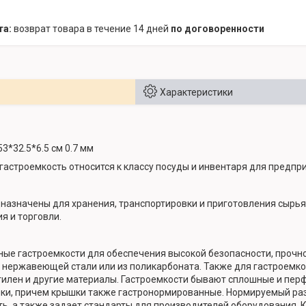
возврат товара в течение 14 дней
по договоренности
Характеристики
53*32.5*6.5 см 0.7 мм
астроемкость относится к классу посуды и инвентаря для предпри
назначены для хранения, транспортировки и приготовления сырья
я и торговли.
е гастроемкости для обеспечения высокой безопасности, прочнос
 нержавеющей стали или из поликарбоната. Также для гастроемко
илен и другие материалы. Гастроемкости бывают сплошные и перф
шки, причем крышки также гастронормированные. Нормируемый ра
, а также задает стандарты для производителей оборудования. 