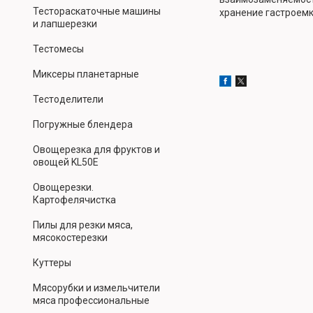
Тестораскаточные машины
хранение гастроемк
и лапшерезки
Тестомесы
Миксеры планетарные
Тестоделители
Погружные блендера
Овощерезка для фруктов и
овощей KL50E
Овощерезки.
Картофелячистка
Пилы для резки мяса,
мясокостерезки
Куттеры
Мясорубки и измельчители
мяса профессиональные