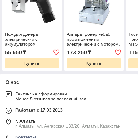
Нож для донера
Аппарат донер кебаб,
Тост
электрический с
промышленный
При
аккумулятором
электрический c мотором,
MTS-
Аппарат для шаурмы,
Конт
55 650
173 250
115
₸
₸
Аппарат для шавермы
Купить
Купить
О нас
Рейтинг не сформирован
Менее 5 отзывов за последний год
Работает с 17.03.2013
г. Алматы
г. Алматы, ул. Ангарская 133/20, Алматы, Казахстан
Контакты