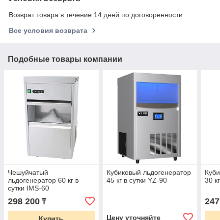
Возврат товара в течение 14 дней по договоренности
Все условия возврата
Подобные товары компании
Чешуйчатый
Кубиковый льдогенератор
Куби
льдогенератор 60 кг в
45 кг в сутки YZ-90
30 к
сутки IMS-60
298 200
247
₸
Цену уточняйте
Купить