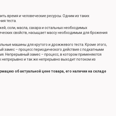
мить время и человеческие ресурсы. Одним из таких
ия теста.
й, соли, масла, сахара и остальных необходимых
ических свойств, насыщает массу необходимым для брожения
льные машины для крутого и дрожжевого теста. Кроме этого,
ый замес – процесс периодического действия с подкатными
я. Непрерывный замес – процесс, в котором применяются
ях непрерывно и так же непрерывно выходит потоком из
мацию об актуальной цене товара, его наличии на складе