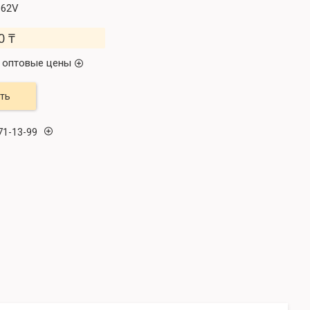
162V
0 ₸
 оптовые цены
ть
71-13-99