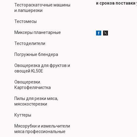
и сроков поставки
Тестораскаточные машины
и лапшерезки
Тестомесы
Миксеры планетарные
Тестоделители
Погружные блендера
Овощерезка для фруктов и
овощей KL50E
Овощерезки.
Картофелячистка
Пилы для резки мяса,
мясокостерезки
Куттеры
Мясорубки и измельчители
мяса профессиональные