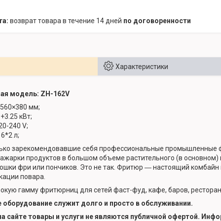
возврат товара в течение 14 дней
по договоренности
Характеристики
ая модель: ZH-162V
×560×380 мм;
+3.25 кВт;
е: 220-240 V;
6*2 л;
ько зарекомендовавшие себя профессиональные промышленные 
ажарки продуктов в большом объеме растительного (в основном) 
ошки фри или пончиков. Это не так. Фритюр ― настоящий комбайн 
кации повара.
кую гамму фритюрниц для сетей фаст-фуд, кафе, баров, рестора
оборудование служит долго и просто в обслуживании.
а сайте
товары и услуги не являются публичной офертой.
Инфор