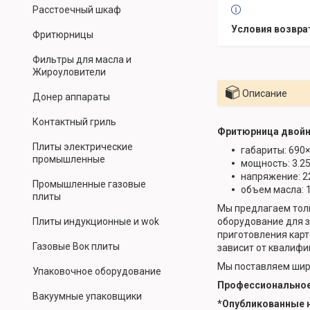
Расстоечный шкаф
Фритюрницы
Фильтры для масла и
Жироуловители
Описание
Донер аппараты
Контактный гриль
Фритюрница двойн
Плиты электрические
габариты: 690
промышленные
мощность: 3.25
напряжени
Промышленные газовые
объем масла: 1
плиты
Мы предлагаем тол
Плиты индукционные и wok
оборудование для з
приготовления карт
Газовые Вок плиты
зависит от квалифи
Мы поставляем широ
Упаковочное оборудование
Профессиональное 
Вакуумные упаковщики
*Опубликованные н