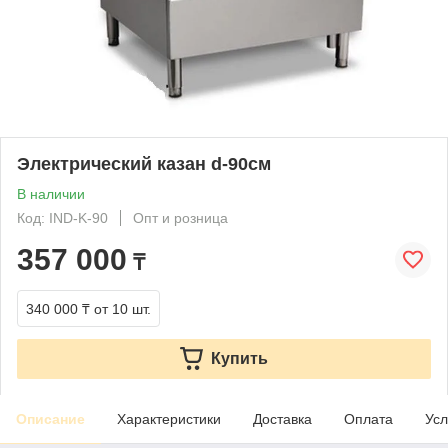
Электрический казан d-90см
В наличии
Код: IND-K-90
Опт и розница
357 000
₸
340 000 ₸
от 10 шт.
Купить
Описание
Характеристики
Доставка
Оплата
Усл