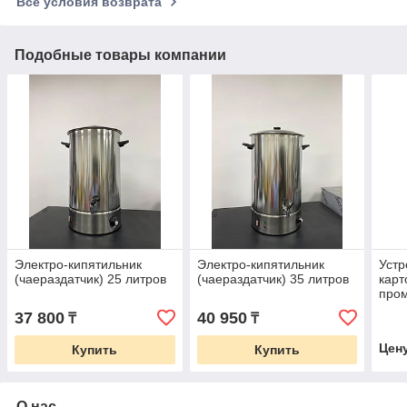
Все условия возврата
Подобные товары компании
Электро-кипятильник
Электро-кипятильник
Устр
(чаераздатчик) 25 литров
(чаераздатчик) 35 литров
кар
про
Фрир
37 800
40 950
₸
₸
Цен
Купить
Купить
О нас