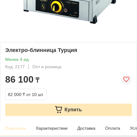
Электро-блинница Турция
Менее 4 ед.
Код: 2177
Опт и розница
86 100
₸
82 000 ₸
от 10 шт.
Купить
Описание
Характеристики
Доставка
Оплата
Усл