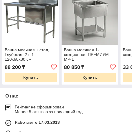
Ванна моечная + стол,
Ванна моечная 1-
Ванн
Глубокая. 2 в 1.
секционная ПРЕМИУМ.
секц
120х68х80 см
MP-1
88 200
80 850
33 
₸
₸
Купить
Купить
О нас
Рейтинг не сформирован
Менее 5 отзывов за последний год
Работает с 17.03.2013