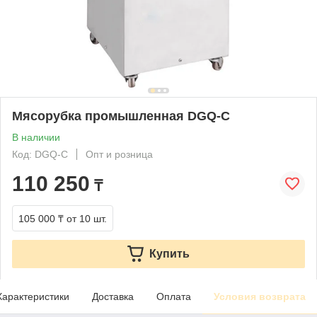
Мясорубка промышленная DGQ-C
В наличии
Код: DGQ-C
Опт и розница
110 250
₸
105 000 ₸
от 10 шт.
Купить
Характеристики
Доставка
Оплата
Условия возврата