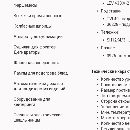
LEV 43 XV-2
Фаршемесы
Подставки:
Вытяжки промышленные
TVL40 - под
36228 - под
Колбасные шприцы
Тележки:
Аппарат для сублимации
SH12K4/3 -
Сушилки для фруктов,
Разное:
Дегидраторы
3926 - ком
Жарочная поверхность
Технические харак
Лампы для подогрева блюд
Количество ур
Автоматический дозатор
Расстояние ме
для кондитерских изделий
Размер против
Тип гастроёмк
Оборудование для
Сторона откры
кейтеринга
Управление: э
Мин. температу
Газовые и электрические
Макс. температ
шашлычницы
Количество вен
Регулировка с