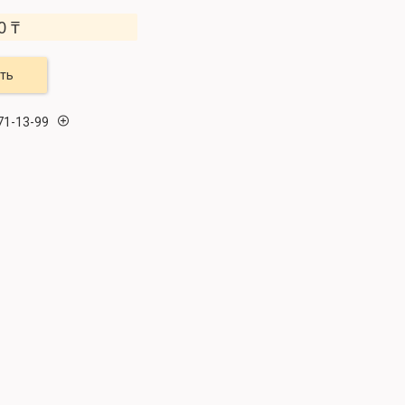
0 ₸
ть
71-13-99