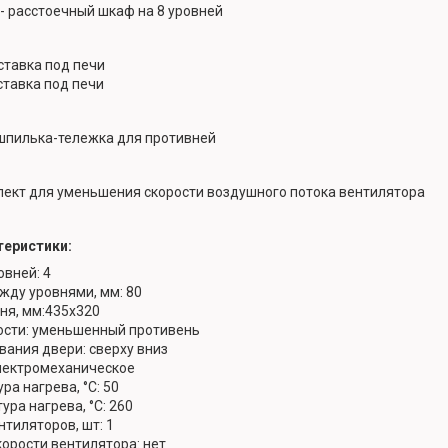
 - расстоечный шкаф на 8 уровней
ставка под печи
ставка под печи
 шпилька-тележка для противней
плект для уменьшения скорости воздушного потока вентилятора
теристики:
овней: 4
жду уровнями, мм: 80
ня, мм:435х320
ости: уменьшенный противень
вания двери: сверху вниз
лектромеханическое
ра нагрева, °C: 50
ура нагрева, °C: 260
тиляторов, шт: 1
корости вентилятора: нет