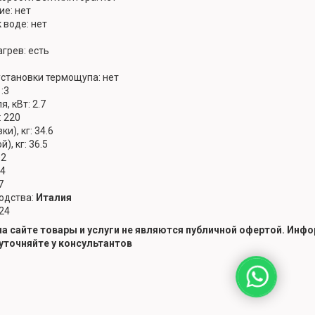
е: нет
 воде: нет
грев: есть
становки термощупа: нет
:3
, кВт: 2.7
 220
ки), кг: 34.6
), кг: 36.5
02
84
7
одства:
Италия
 24
а сайте
товары и услуги не являются публичной офертой.
Инфор
 уточняйте у консультантов