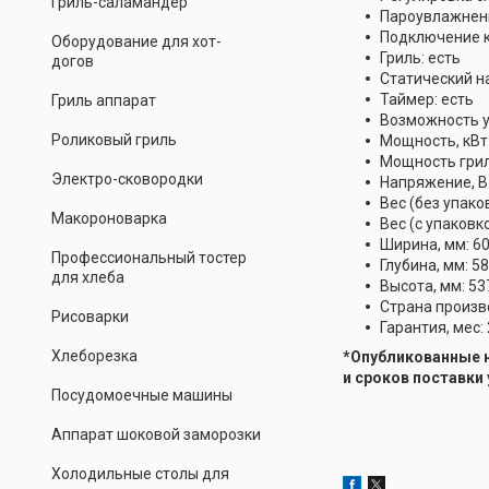
Гриль-саламандер
Пароувлажнени
Подключение к
Оборудование для хот-
Гриль: есть
догов
Статический на
Таймер: есть
Гриль аппарат
Возможность у
Роликовый гриль
Мощность, кВт 
Мощность гриля
Электро-сковородки
Напряжение, В:
Вес (без упаков
Макороноварка
Вес (с упаковкой
Ширина, мм: 6
Профессиональный тостер
Глубина, мм: 5
для хлеба
Высота, мм: 53
Страна произв
Рисоварки
Гарантия, мес:
Хлеборезка
*Опубликованные н
и сроков поставки
Посудомоечные машины
Аппарат шоковой заморозки
Холодильные столы для