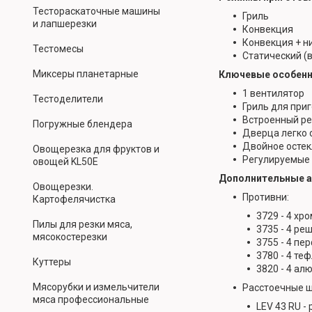
Тестораскаточные машины
Гриль
и лапшерезки
Конвекция
Конвекция + н
Тестомесы
Статический (
Миксеры планетарные
Ключевые особенн
1 вентилятор
Тестоделители
Гриль для при
Встроенный ре
Погружные блендера
Дверца легко 
Двойное остек
Овощерезка для фруктов и
Регулируемые 
овощей KL50E
Дополнительные а
Овощерезки.
Противни:
Картофелячистка
3729 - 4 х
Пилы для резки мяса,
3735 - 4 ре
мясокостерезки
3755 - 4 п
3780 - 4 те
Куттеры
3820 - 4 ал
Мясорубки и измельчители
Расстоечные 
мяса профессиональные
LEV 43 RU -