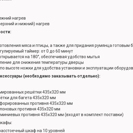
ижний нагрев
верхний и нижний) нагрев
ости:
готовления мяса и птицы, а также для придания румянца готовым
гулируемый таймер: от 0 до 60 минут
открывается на 180°, обеспечивая удобство мытья
ление для снижения температуры дверцы
по высоте ножки для удобства установки и эксплуатации оборудо
ксессуары (необходимо заказывать отдельно):
ромированных решётки 435х320 мм
шётки для багета 435х320 мм
ерфорированных противня 435х320 мм
флоновых противня 435х320 мм
юминиевых противня 435х320 мм (входят в комплект поставки)
шкафы:
 расстоечный шкаф на 10 уровней