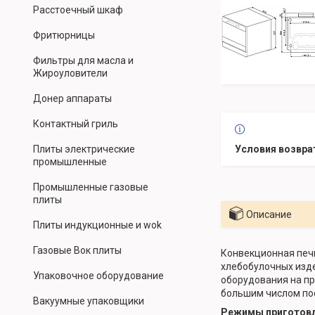
Расстоечный шкаф
Фритюрницы
Фильтры для масла и
Жироуловители
Донер аппараты
Контактный гриль
Плиты электрические
промышленные
Промышленные газовые
плиты
Описание
Плиты индукционные и wok
Газовые Вок плиты
Конвекционная пе
хлебобулочных изде
Упаковочное оборудование
оборудования на пр
большим числом по
Вакуумные упаковщики
Режимы приготовл