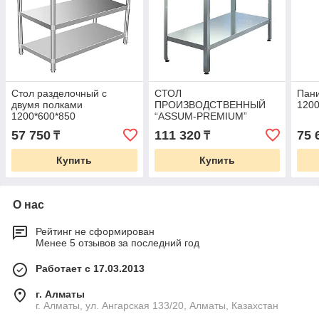
Стол разделочный с
СТОЛ
Пан
двумя полками
ПРОИЗВОДСТВЕННЫЙ
120
1200*600*850
“ASSUM-PREMIUM”
СППБ-15/6
57 750
111 320
75 
₸
₸
(1500Х600Х850)
Купить
Купить
О нас
Рейтинг не сформирован
Менее 5 отзывов за последний год
Работает с 17.03.2013
г. Алматы
г. Алматы, ул. Ангарская 133/20, Алматы, Казахстан