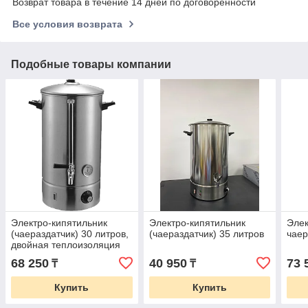
Возврат товара в течение 14 дней по договоренности
Все условия возврата
Подобные товары компании
Электро-кипятильник
Электро-кипятильник
Элек
(чаераздатчик) 30 литров,
(чаераздатчик) 35 литров
чаер
двойная теплоизоляция
68 250
40 950
73 
₸
₸
Купить
Купить